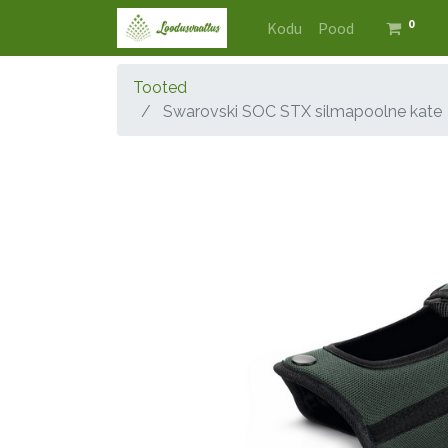
0
Kodu
Pood
Tooted
Swarovski SOC STX silmapoolne kate