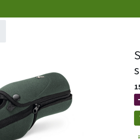
S
s
1