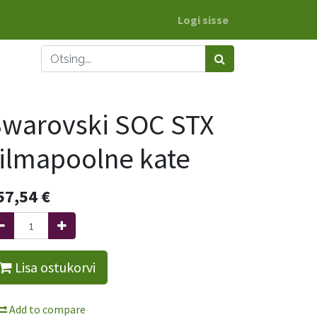
Logi sisse
warovski SOC STX
ilmapoolne kate
57,54
€
Lisa ostukorvi
Add to compare