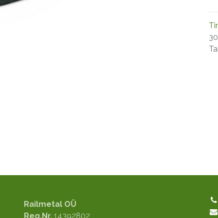
Ti
30
Ta
Railmetal OÜ
Reg.Nr.
14392802