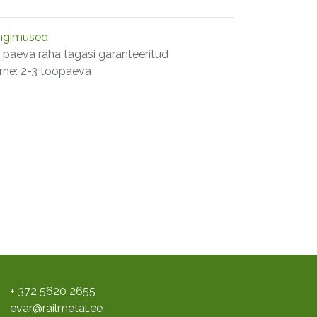
ngimused
 päeva raha tagasi garanteeritud
rne: 2-3 tööpäeva
+ 372 5620 2655
evar@railmetal.ee