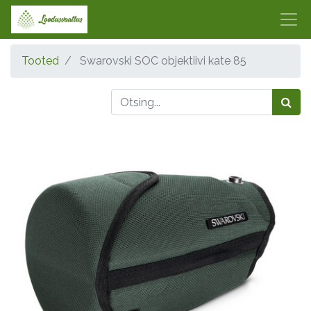
Tooted
Swarovski SOC objektiivi kate 85