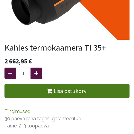
Kahles termokaamera TI 35+
2 662,95
€
Lisa ostukorvi
Tingimused
30 päeva raha tagasi garanteeritud
Tarne: 2-3 tööpäeva